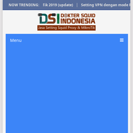
t Game Online MikroTik 2019 (update)
NOW TRENDING:
Setting VPN dengan mode PPTP 
Menu